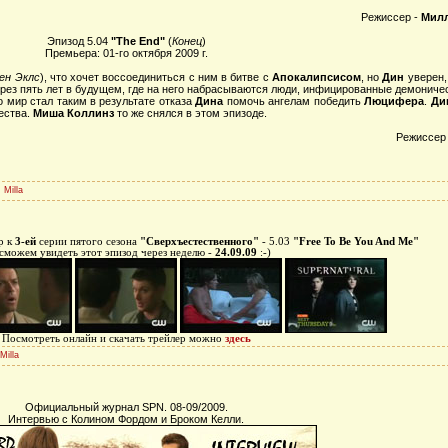
Режиссер -
Милл
Эпизод 5.04
"The End"
(
Конец
)
Премьера: 01-го октября 2009 г.
ен Эклс
), что хочет воссоединиться с ним в битве с
Апокалипсисом
, но
Дин
уверен,
ерез пять лет в будущем, где на него набрасываются люди, инфицированные демониче
о мир стал таким в результате отказа
Дина
помочь ангелам победить
Люцифера
.
Ди
ества.
Миша Коллинз
то же снялся в этом эпизоде.
Режиссер
:
Milla
р к
3-ей
серии пятого сезона
"Сверхъестественного"
- 5.03
"Free To Be You And Me"
можем увидеть этот эпизод через неделю -
24.09.09
:-)
Посмотреть онлайн и скачать трейлер можно
здесь
Milla
Официальный журнал SPN. 08-09/2009.
Интервью с Колином Фордом и Броком Келли.