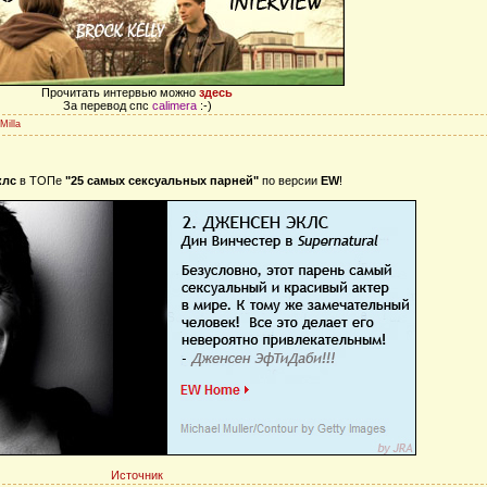
Прочитать интервью можно
здесь
За перевод спс
calimera
:-)
Milla
клс
в ТОПе
"25 самых сексуальных парней"
по версии
EW
!
Источник