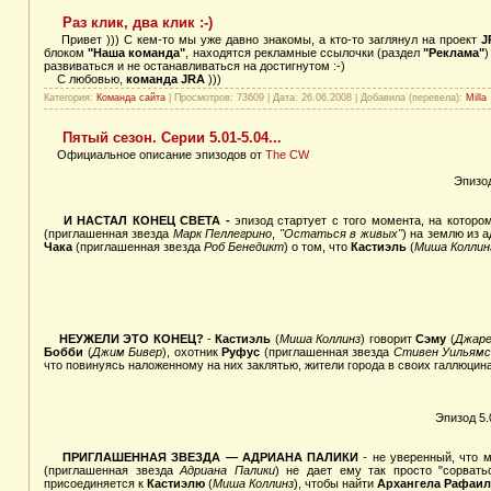
Раз клик, два клик :-)
Привет ))) С кем-то мы уже давно знакомы, а кто-то заглянул на проект
J
блоком
"Наша команда"
, находятся рекламные ссылочки (раздел
"Реклама"
)
развиваться и не останавливаться на достигнутом :-)
С любовью,
команда JRA
)))
Категория:
Команда сайта
| Просмотров: 73609 | Дата:
26.06.2008
| Добавила (перевела):
Milla
Пятый сезон. Серии 5.01-5.04...
Официальное описание эпизодов от
The CW
Эпизо
И НАСТАЛ КОНЕЦ СВЕТА -
эпизод стартует с того момента, на котор
(приглашенная звезда
Марк Пеллегрино
,
"Остаться в живых"
) на землю из 
Чака
(приглашенная звезда
Роб Бенедикт
) о том, что
Кастиэль
(
Миша Коллин
НЕУЖЕЛИ ЭТО КОНЕЦ?
-
Кастиэль
(
Миша Коллинз
) говорит
Сэму
(
Джаре
Бобби
(
Джим Бивер
), охотник
Руфус
(приглашенная звезда
Стивен Уильям
что повинуясь наложенному на них заклятью, жители города в своих галлюцин
Эпизод 5
ПРИГЛАШЕННАЯ ЗВЕЗДА — АДРИАНА ПАЛИКИ
- не уверенный, что 
(приглашенная звезда
Адриана Палики
) не дает ему так просто "сорват
присоединяется к
Кастиэлю
(
Миша Коллинз
), чтобы найти
Архангела Рафаил