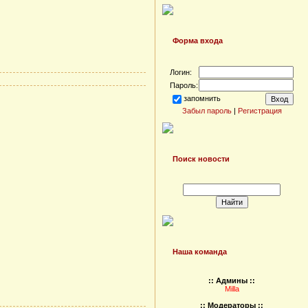
Форма входа
Логин:
Пароль:
запомнить
Забыл пароль
|
Регистрация
Поиск новости
Наша команда
:: Админы ::
Milla
:: Модераторы ::