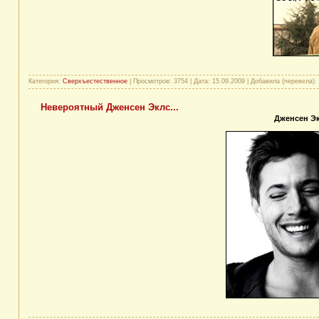
Категория:
Сверхъестественное
| Просмотров: 3754 | Дата:
15.09.2009
| Добавила (перевела):
Невероятный Дженсен Эклс...
Дженсен Э