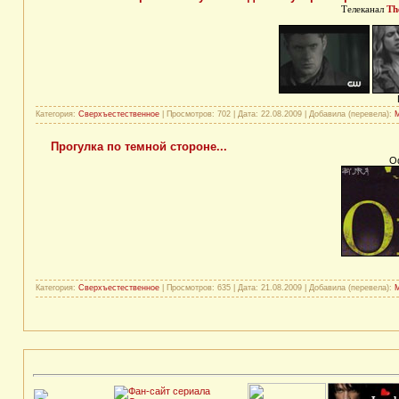
Телеканал
Th
Категория:
Сверхъестественное
| Просмотров: 702 | Дата:
22.08.2009
| Добавила (перевела):
M
Прогулка по темной стороне...
Оф
Категория:
Сверхъестественное
| Просмотров: 635 | Дата:
21.08.2009
| Добавила (перевела):
M