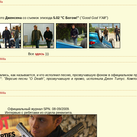
lla
ото
Дженсена
со съемок
эпизода
5.02 "С Богом!"
(
"Good God Y'All!"
)
Все
здесь
)))
Milla
ались, как называется, и кто исполнил песню, прозвучавшую фоном в официальном пр
ь":
"Версию песни "O Death", прозвучавшую в промо, исполнила Джен Титус. Комп
Milla
Официальный журнал SPN. 08-09/2009.
Интервью с ребятами из отдела реквизита.