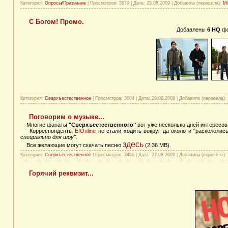
Категория:
Опросы/Признание
| Просмотров: 3879 | Дата:
29.08.2009
| Добавила (перевела):
Mi
С Богом! Промо.
Добавлены
6
HQ
ф
Категория:
Сверхъестественное
| Просмотров: 3684 | Дата:
29.08.2009
| Добавила (перевела):
Поговорим о музыке...
Многие фанаты
"Сверхъестественного"
вот уже несколько дней интересов
Корреспонденты
E!Online
не стали ходить вокруг да около и "раскололис
специально для шоу".
здесь
Все желающие могут скачать песню
(2,36 MB).
Категория:
Сверхъестественное
| Просмотров: 3450 | Дата:
27.08.2009
| Добавила (перевела):
Горячий реквизит...