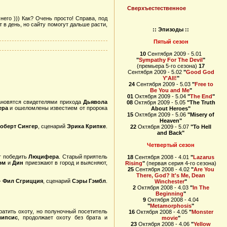
Сверхъестественное
его ))) Как? Очень просто! Справа, под
т в день, но сайту помогут дальше расти,
:: Эпизоды ::
Пятый сезон
10
Сентября 2009 - 5.01
"
Sympathy For The Devil
"
(премьера 5-го сезона)
17
Сентября 2009 - 5.02
"
Good God
Y'All!
"
24
Сентября 2009 - 5.03
"
Free to
Be You and Me
"
01
Октября 2009 - 5.04
"
The End
"
ановятся свидетелями прихода
Дьявола
08
Октября 2009 - 5.05
"The Truth
ера
и ошеломлены известием от пророка
About Heroes"
15
Октября 2009 - 5.06
"Misery of
Heaven"
оберт Сингер
, сценарий
Эрика Крипке
.
22
Октября 2009 - 5.07
"To Hell
and Back"
Четвертый сезон
ог победить
Люцифера
. Старый приятель
18
Сентября 2008 - 4.01
"
Lazarus
эм
и
Дин
приезжают в город и выясняют,
Rising
"
(первая серия 4-го сезона)
25
Сентября 2008 - 4.02
"
Are You
There, God? It's Me, Dean
-
Фил Сгрицция
, сценарий
Сэры Гэмбл
.
Winchester
"
2
Октября 2008 - 4.03
"
In The
Beginning
"
9
Октября 2008 - 4.04
"
Metamorphosis
"
ратить охоту, но полуночный посетитель
16
Октября 2008 - 4.05
"
Monster
липсис
, продолжает охоту без брата и
movie
"
23
Октября 2008 - 4.06
"
Yellow