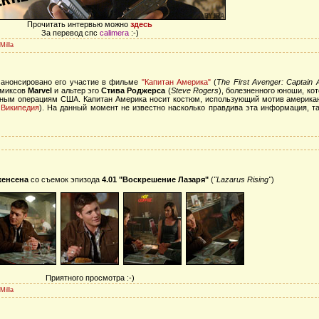
Прочитать интервью можно
здесь
За перевод спс
calimera
:-)
Milla
анонсировано его участие в фильме
"Капитан Америка"
(
The First Avenger: Captain 
омиксов
Marvel
и альтер эго
Стива Роджерса
(
Steve Rogers
), болезненного юноши, ко
нным операциям США. Капитан Америка носит костюм, использующий мотив америка
:
Википедия
). На данный момент не известно насколько правдива эта информация, т
енсена
со съемок
эпизода
4.01 "Воскрешение Лазаря"
(
"Lazarus Rising"
)
Приятного просмотра :-)
Milla