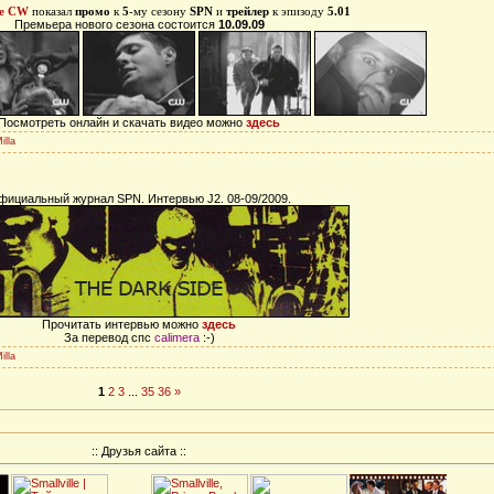
e CW
показал
промо
к
5
-му сезону
SPN
и
трейлер
к эпизоду
5.01
Премьера нового сезона состоится
10.09.09
Посмотреть онлайн и скачать видео можно
здесь
illa
ициальный журнал SPN. Интервью J2. 08-09/2009.
Прочитать интервью можно
здесь
За перевод спс
calimera
:-)
illa
1
2
3
...
35
36
»
:: Друзья сайта ::