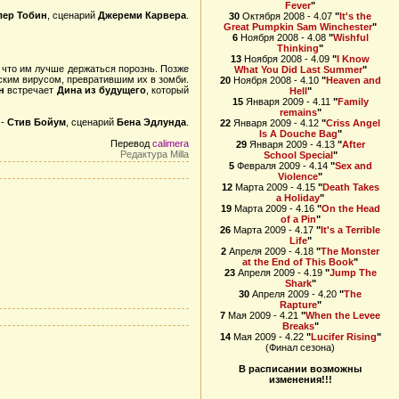
Fever
"
ер Тобин
, сценарий
Джереми Карвера
.
30
Октября 2008 - 4.07
"
It's the
Great Pumpkin Sam Winchester
"
6
Ноября 2008 - 4.08
"
Wishful
Thinking
"
13
Ноября 2008 - 4.09
"
I Know
 что им лучше держаться порознь. Позже
What You Did Last Summer
"
ским вирусом, превратившим их в зомби.
20
Ноября 2008 - 4.10
"
Heaven and
н
встречает
Дина из будущего
, который
Hell
"
15
Января 2009 - 4.11
"
Family
remains
"
 -
Стив Бойум
, сценарий
Бена Эдлунда
.
22
Января 2009 - 4.12
"
Criss Angel
Is A Douche Bag
"
Перевод
calimera
29
Января 2009 - 4.13
"
After
Редактура
Milla
School Special
"
5
Февраля 2009 - 4.14
"
Sex and
Violence
"
12
Марта 2009 - 4.15
"
Death Takes
a Holiday
"
19
Марта 2009 - 4.16
"
On the Head
of a Pin
"
26
Марта 2009 - 4.17
"
It's a Terrible
Life
"
2
Апреля 2009 - 4.18
"
The Monster
at the End of This Book
"
23
Апреля 2009 - 4.19
"
Jump The
Shark
"
30
Апреля 2009 - 4.20
"
The
Rapture
"
7
Мая 2009 - 4.21
"
When the Levee
Breaks
"
14
Мая 2009 - 4.22
"
Lucifer Rising
"
(Финал сезона)
В расписании возможны
изменения!!!