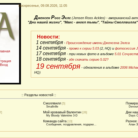
Воскресенье, 09.08.2026, 11:05
Д
Р
Э
женсен
осс
клс
(
Jensen Ross Ackles
) - американский ак
"Дни нашей жизни"
,
"Макс - ангел тьмы"
,
"Тайны Смоллвилла"
Новости:
1 сентября
-
Происхождение имени Дженсена Эклса
14 сентября
-
промо к серии 5.03
(2, HQ) и
фотосессия J2
17 сентября
- три новых фото в альбоме
5.01 Сочувств
18 сентября
-
где скачать серию 5.02?
19 сентября
- обновления в альбоме
2006 Michae
HQ)
:: Разделы новостей ::
Смоллвилл
Пожира
[5]
Smallville
Devour
Мой кровавый Валентин
Дни на
7]
[26]
My Bloody Valentine 3-D
Days O
Команда сайта
Разное
[13]
Сообщения, поздравления, подарки...
Алан Э