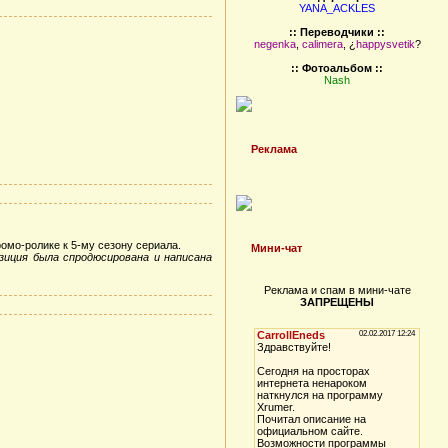
YANA_ACKLES
:: Переводчики ::
negenka
,
calimera
, ¿
happysvetik
?
:: Фотоальбом ::
Nash
Реклама
омо-ролике к 5-му сезону сериала.
Мини-чат
озиция была спродюсирована и написана
Реклама и спам в мини-чате
ЗАПРЕЩЕНЫ