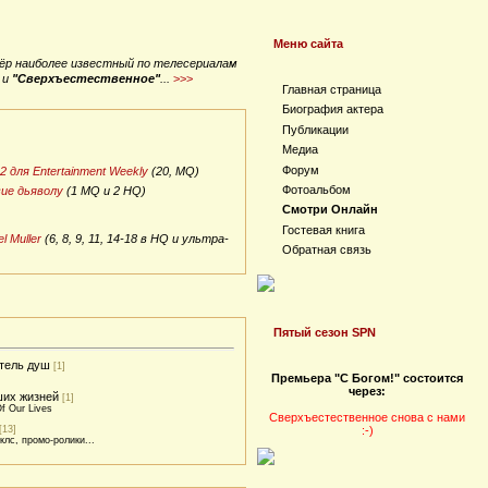
Меню сайта
тёр наиболее известный по телесериалам
и
"Сверхъестественное"
...
>>>
Главная страница
Биография актера
Публикации
Медиа
Форум
 для Entertainment Weekly
(20, MQ)
Фотоальбом
ие дьяволу
(1 MQ и 2 HQ)
Смотри Онлайн
Гостевая книга
l Muller
(6, 8, 9, 11, 14-18 в HQ и ультра-
Обратная связь
Пятый сезон SPN
тель душ
[1]
Премьера "C Богом!" состоится
через:
ших жизней
[1]
f Our Lives
Сверхъестественное снова с нами
[13]
:-)
клс, промо-ролики...