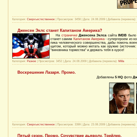
Категория:
Сверхъестественное
| Просмотров: 3458 | Дата:
24.08.2009
| Добавила (перевела):
Дженсен Эклс станет Капитаном Америка?
На
страничке
Дженсена Эклса
сайта
IMDB
было 
станет самим
Капитаном Америка
- супергероем из к
пика человеческого совершенства, дабы помочь вое
щитом, который можно метать как оружие (источник
"виновника торжества" и держать тебя в курсе!
Категория:
Разное
| Просмотров: 3452 | Дата:
24.08.2009
| Добавила (перевела):
Milla
Воскрешение Лазаря. Промо.
Добавлены
5
HQ
фото
Дж
Категория:
Сверхъестественное
| Просмотров: 3399 | Дата:
23.08.2009
| Добавила (перевела):
Пятый сезон. Промо. Сочувствие дьяволу. Трейлер.