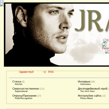
Здравствуй
Гость
:-))
|
RSS
Статьи
Интервью
[9]
[36]
Articles
Interviews
Сверхъестественное
Десятидюймовый герой
[211]
[
Supernatural
Ten Inch Hero
Опросы/Признание
Фотоальбом сайта
[27]
[12]
Polls/Recognition
Photo Album