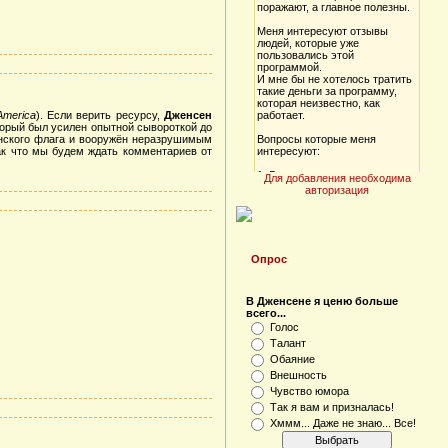
America
). Если верить ресурсу,
Дженсен
торый был усилен опытной сывороткой до
нского флага и вооружён неразрушимым
ак что мы будем ждать комментариев от
Для добавления необходима
авторизация
Опрос
В Дженсене я ценю больше
всего...
Голос
Талант
Обаяние
Внешность
Чувство юмора
Так я вам и призналась!
Хммм... Даже не знаю... Все!