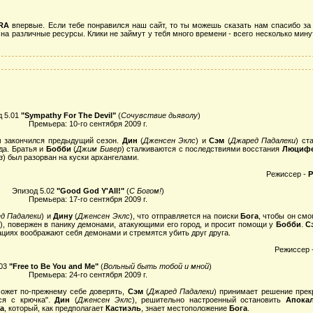
RA
впервые. Если тебе понравился наш сайт, то ты можешь сказать нам спасибо за н
 на различные ресурсы. Клики не займут у тебя много времени - всего несколько мину
д 5.01
"Sympathy For The Devil"
(
Сочувствие дьяволу
)
Премьера: 10-го сентября 2009 г.
ом закончился предыдущий сезон.
Дин
(
Дженсен Эклс
) и
Сэм
(
Джаред Падалеки
) ст
ада. Братья и
Бобби
(
Джим Бивер
) сталкиваются с последствиями восстания
Люциф
з
) был разорван на куски архангелами.
Режиссер -
Р
Эпизод 5.02
"Good God Y'All!"
(
С Богом!
)
Премьера: 17-го сентября 2009 г.
д Падалеки
) и
Дину
(
Дженсен Эклс
), что отправляется на поиски
Бога
, чтобы он см
с
), повержен в панику демонами, атакующими его город, и просит помощи у
Бобби
.
С
ациях воображают себя демонами и стремятся убить друг друга.
Режиссер 
.03
"Free to Be You and Me"
(
Вольный быть тобой и мной
)
Премьера: 24-го сентября 2009 г.
может по-прежнему себе доверять,
Сэм
(
Джаред Падалеки
) принимает решение прек
ься с крючка".
Дин
(
Дженсен Эклс
), решительно настроенный остановить
Апока
а
, который, как предполагает
Кастиэль
, знает местоположение
Бога
.