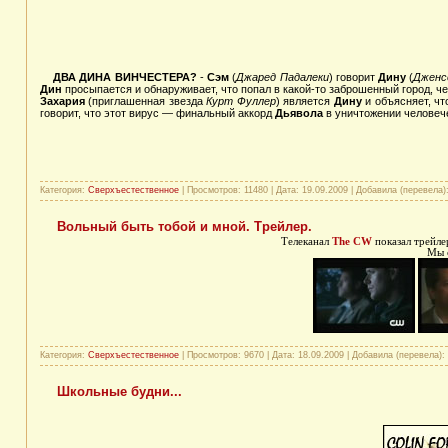
ДВА ДИНА ВИНЧЕСТЕРА?
-
Сэм
(
Джаред Падалеки
) говорит
Дину
(
Дженс
Дин
просыпается и обнаруживает, что попал в какой-то заброшенный город, ч
Захария
(приглашенная звезда
Курт Фуллер
) является
Дину
и объясняет, чт
говорит, что этот вирус — финальный аккорд
Дьявола
в уничтожении человеч
Категория:
Сверхъестественное
| Просмотров: 11480 | Дата:
19.09.2009
| Добавила (перевела)
Вольный быть тобой и мной. Трейлер.
Телеканал
The CW
показал трейле
Мы с
Категория:
Сверхъестественное
| Просмотров: 9670 | Дата:
18.09.2009
| Добавила (перевела):
Школьные будни...